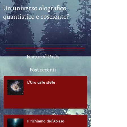
Un universo olografico
Feng Shui: "E
quantistico e cosciente?
Sostanza"
Featured Posts
Post recenti
L'Oro dalle stelle
Il richiamo dell'Abisso