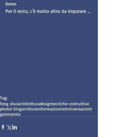
bene.
Per il resto, c'è molto altro da imparare ...
Tag:
feng shui
architettura
design
tecniche costruttive
photo
i king
scrittura
informazioni
istinti
sensazioni
geomanzia