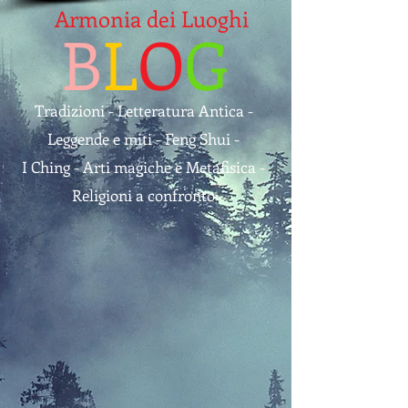
Armonia dei Luoghi
B
L
O
G
Tradizioni - Letteratura Antica -
Leggende e miti - Feng Shui -
I Ching - Arti magiche e Metafisica -
Religioni a confronto