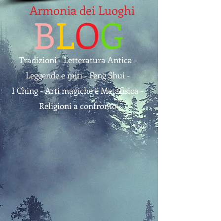
Armonia dei Luoghi
B
L
O
G
Tradizioni - Letteratura Antica -
Leggende e miti - Feng Shui -
I Ching - Arti magiche e Metafisica -
Religioni a confronto