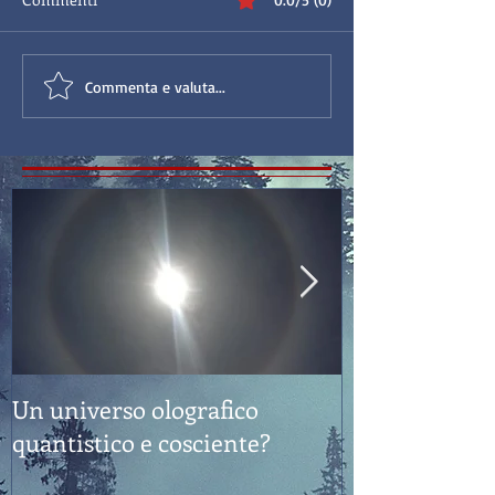
Commenta e valuta...
Un universo olografico
Feng Shui: "E
quantistico e cosciente?
Sostanza"