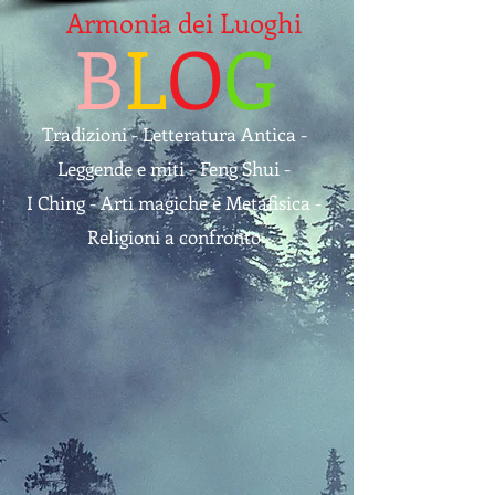
Armonia dei Luoghi
B
L
O
G
Tradizioni - Letteratura Antica -
Leggende e miti - Feng Shui -
I Ching - Arti magiche e Metafisica -
Religioni a confronto