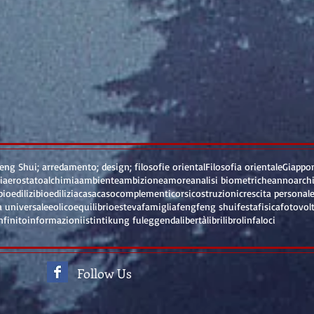
eng Shui; arredamento; design; filosofie oriental
Filosofia orientale
Giappo
i
aerostato
alchimia
ambiente
ambizione
amore
analisi biometriche
anno
arch
bioedilizi
bioedilizia
casa
caso
complementi
corsi
costruzioni
crescita personal
a universale
eolico
equilibrio
est
eva
famiglia
feng
feng shui
festa
fisica
fotovol
nfinito
informazioni
istinti
kung fu
leggenda
libertà
libri
libro
linfa
loci
Follow Us