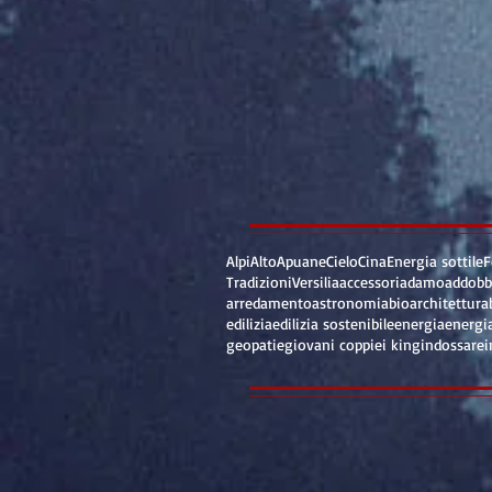
Alpi
Alto
Apuane
Cielo
Cina
Energia sottile
F
Tradizioni
Versilia
accessori
adamo
addobb
arredamento
astronomia
bioarchitettura
edilizia
edilizia sostenibile
energia
energi
geopatie
giovani coppie
i king
indossare
i