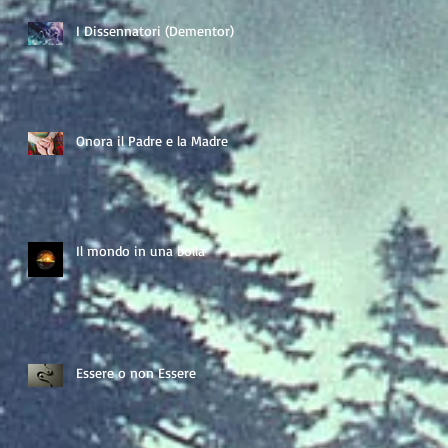
I Dissennatori (Dementor)
Onora il Padre e la Madre
Il mondo in una bolla
Essere o non Essere