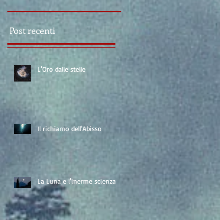
Post recenti
L'Oro dalle stelle
Il richiamo dell'Abisso
La Luna e l'inerme scienza