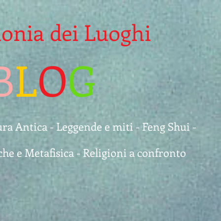
nia dei Luoghi
B
L
O
G
ura Antica - Leggende e miti - Feng Shui -
che e Metafisica - Religioni a confronto