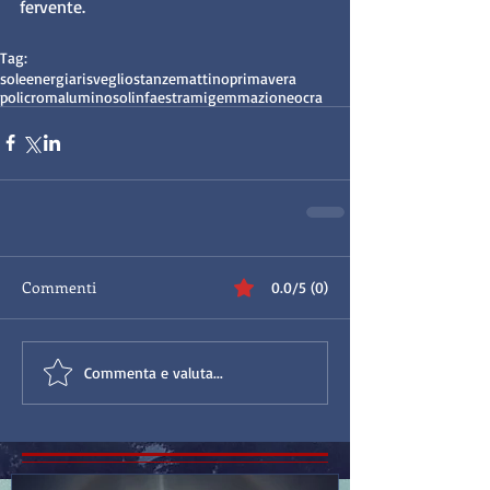
fervente.  
Tag:
sole
energia
risveglio
stanze
mattino
primavera
policroma
luminoso
linfa
est
rami
gemmazione
ocra
Commenti
0.0/5 (0)
Commenta e valuta...