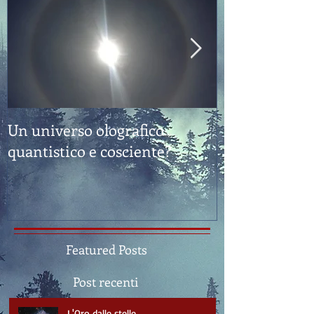
Un universo olografico
Feng Shui: "E
quantistico e cosciente?
Sostanza"
Featured Posts
Post recenti
L'Oro dalle stelle