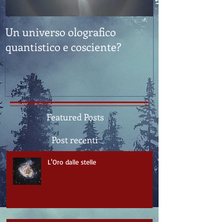
Un universo olografico
Feng Shui: "E
quantistico e cosciente?
Sostanza"
Featured Posts
Post recenti
L'Oro dalle stelle