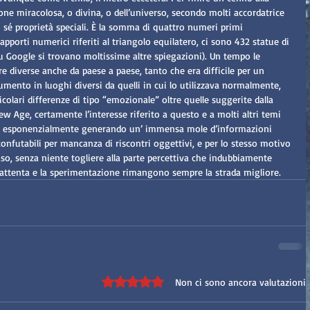
ne miracolosa, o divina, o dell’universo, secondo molti accordatrice 
 sé proprietà speciali. È la somma di quattro numeri primi 
rapporti numerici riferiti al triangolo equilatero, ci sono 432 statue di 
 Google si trovano moltissime altre spiegazioni). Un tempo le 
 diverse anche da paese a paese, tanto che era difficile per un 
umento in luoghi diversi da quelli in cui lo utilizzava normalmente, 
colari differenze di tipo “emozionale” oltre quelle suggerite dalla 
ew Age, certamente l’interesse riferito a questo e a molti altri temi 
tato esponenzialmente generando un’ immensa mole d’informazioni 
onfutabili per mancanza di riscontri oggettivi, e per lo stesso motivo 
so, senza niente togliere alla parte percettiva che indubbiamente 
e attenta e la sperimentazione rimangono sempre la strada migliore. 
Valutazione 0 stelle su 5.
Non ci sono ancora valutazioni