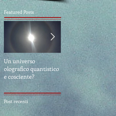
Featured Posts
Un universo
Feng Shui: "Essenza e
olografico quantistico
Sostanza"
e cosciente?
Post recenti