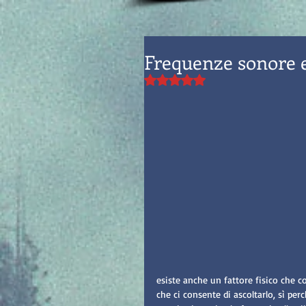
Frequenze sonore 
Valutazione NaN stelle su 5.
esiste anche un fattore fisico che c
che ci consente di ascoltarlo, sì per