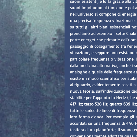
suoni esistenti, e lo fa grazie alla 
suoni imprimono al timpano e poi a t
nell’universo si compone di energia
una precisa frequenza vibrazionale. 
su tutti gli altri piani esistenziali 
prendiamo ad esempio i sette Chakra 
porte energetiche primarie dell’uo
passaggio di collegamento tra l’ene
vibrazione, e seppure non esistano
particolare frequenza o vibrazione. T
dalla medicina alternativa, anche i
analoghe a quelle delle frequenze as
esiste un modo scientifico per stabi
al riguardo, evidentemente basati s
nuova teoria, sull’individuazione de
stabilite per l’appunto in Hertz (che 
417 Hz; terzo 528 Hz; quarto 639 Hz
tutte le suddette linee di frequenza
loro forma d’onda. Per esempio gli 
accordati su una frequenza di 440 Hz
tastiera di un pianoforte, il suono 
convenzionalmente adottata quasi ov