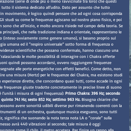
vibrazione (serie di onde più o meno ravvicinate tra loro) che questi 
utto il sistema dedicato all’udito. Dato per assunto che tutto 
 in movimento, è logico quindi pensare che ad ogni cosa corrisponda 
Gli studi su come le frequenze agiscano sul nostro piano fisico, e poi 
non sono che all’inizio, e molto ancora risiede nel campo della teoria. Se 
principali, che nella tradizione indiana e orientale, rappresentano le 
mo (inteso ovviamente come genere umano), si basano proprio sul 
rgia umana ed il “respiro universale” sotto forma di frequenza o 
 evidenze scientifiche che possano confermalo, hanno ciascuno una 
ralasciando le molte possibilità di interagire con i Chakra offerte 
 suoni quindi possono accordarsi, ovvero raggiungere frequenze 
segnate alle porte energetiche con effetti benefici. Come detto, non 
lire una misura (Hertz) per le frequenze dei Chakra, ma esistono studi 
u esperienze dirette, che concordano quasi tutti, come accade in ogni 
lle frequenze giuste tradotte concretamente in precise linee di suono 
è l’unità i misura di ogni frequenza): 
Primo Chakra: 396 Hz; secondo 
; quinto 741 Hz; sesto 852 Hz; settimo 963 Hz.
 Bisogna chiarire che 
 possono avere sonorità udibili diverse pur rimanendo coerenti con la 
strumenti di un orchestra, qualunque musica eseguano, sono tutti 
, significa che suonando la nota terza nota LA o “corale” sulla 
emesso avrà 440 vibrazioni al secondo; tale misura è oggi 
unque come il chilo, il metro eccetera. Per finire un cenno alla 