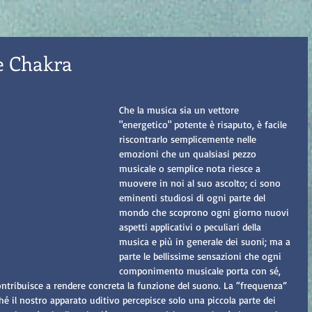
e Chakra
Che la musica sia un vettore 
"energetico" potente è risaputo, è facile 
riscontrarlo semplicemente nelle 
emozioni che un qualsiasi pezzo 
musicale o semplice nota riesce a 
muovere in noi al suo ascolto; ci sono 
eminenti studiosi di ogni parte del 
mondo che scoprono ogni giorno nuovi 
aspetti applicativi o peculiari della 
musica e più in generale dei suoni; ma a 
parte le bellissime sensazioni che ogni 
componimento musicale porta con sé, 
ontribuisce a rendere concreta la funzione del suono. La “frequenza” 
ché il nostro apparato uditivo percepisce solo una piccola parte dei 