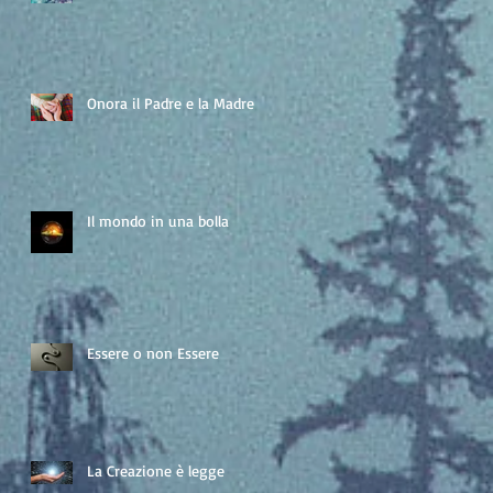
Onora il Padre e la Madre
Il mondo in una bolla
Essere o non Essere
La Creazione è legge