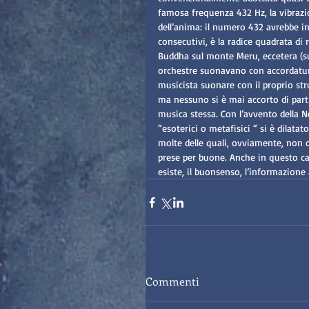
famosa frequenza 432 Hz, la vibrazio
dell’anima: il numero 432 avrebbe in
consecutivi, è la radice quadrata di 
Buddha sul monte Meru, eccetera (su
orchestre suonavano con accordature
musicista suonare con il proprio str
ma nessuno si è mai accorto di parti
musica stessa. Con l’avvento della N
“esoterici o metafisici “ si è dila
molte delle quali, ovviamente, non c
prese per buone. Anche in questo ca
esiste, il buonsenso, l’informazion
Commenti