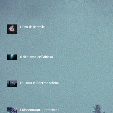
L'Oro dalle stelle
Il richiamo dell'Abisso
La Luna e l'inerme scienza
I Dissennatori (Dementor)