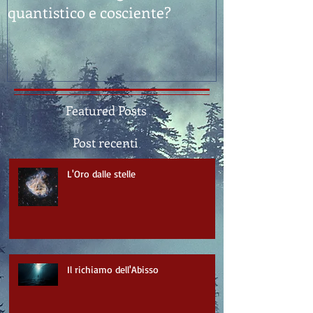
quantistico e cosciente?
Sostanza"
Featured Posts
Post recenti
L'Oro dalle stelle
Il richiamo dell'Abisso