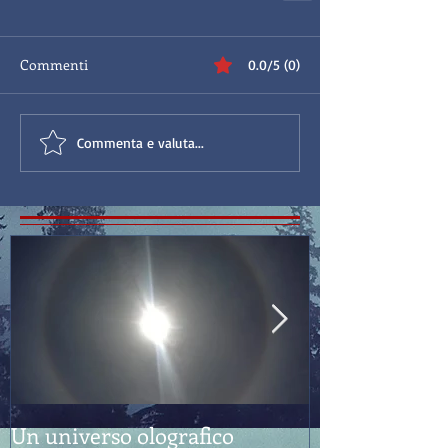
Commenti
0.0/5 (0)
Commenta e valuta...
Un universo olografico
Feng Shui: "E