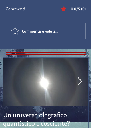
Commenti
0.0/5 (0)
Commenta e valuta...
Un universo olografico
Feng Shui: "E
quantistico e cosciente?
Sostanza"