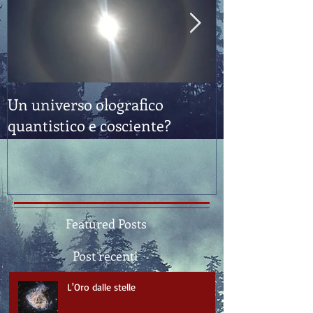
Un universo olografico
Feng Shui: "E
quantistico e cosciente?
Sostanza"
Featured Posts
Post recenti
L'Oro dalle stelle