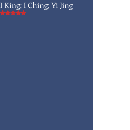
I King; I Ching; Yi Jing
Valutazione NaN stelle su 5.